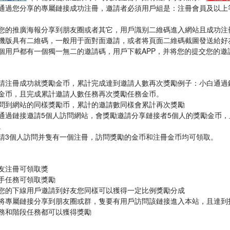
通過您分享的專屬鏈接成功注冊，邀請者必須用戶組是：注冊會員及以上
您的推廣海報分享到朋友圈或者其它，用戶識别二維碼進入網站且成功注
機版具有二維碼，一般用于面對面邀請，或者将頁面二維碼截圖發送給好
個用戶都有一個獨一無二的邀請碼，用戶下載APP，并将您的提交您的邀
請注冊成功就獎勵金币，累計完成達到邀請人數再次獎勵
例子：小白通過
金币，且完成累計邀請人數任務再次獎勵任務金币。
問到網站的同樣獎勵币，累計的邀請數同樣會累計再次獎勵
通過鏈接邀請5個人訪問網站，會獎勵邀請分享鏈接者5個人的獎勵金币
。
請3個人訪問并隻有一個注冊，訪問獎勵的金币和注冊金币均可領取。
友注冊可領取獎
手任務可領取獎勵
您的下線用戶邀請到好友您同樣可以獲得一定比例獎勵分成
将專屬鏈接分享到朋友圈或群，隻要有用戶訪問該鏈接進入本站，且達到
務和階段任務都可以獲得獎勵