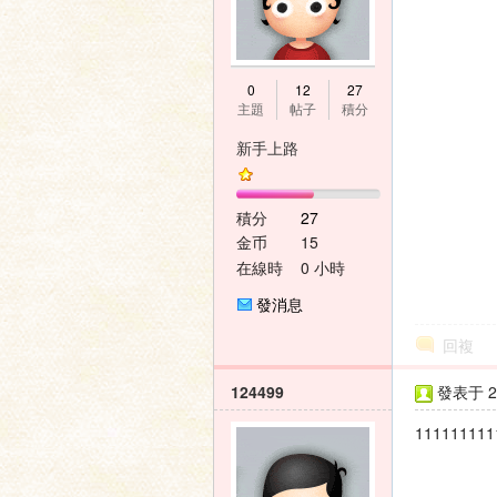
壇
0
12
27
主題
帖子
積分
新手上路
積分
27
金币
15
在線時
0 小時
間
發消息
回複
124499
發表于 20
111111111