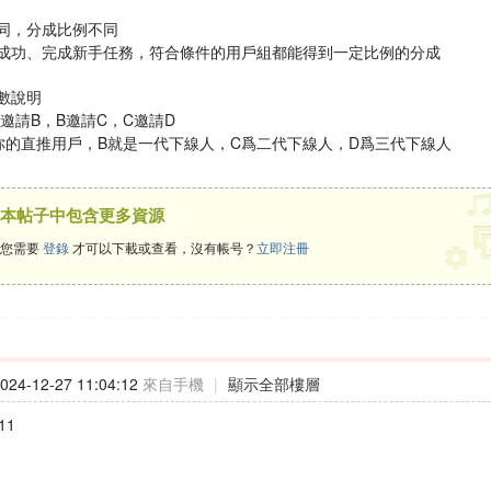
同，分成比例不同
成功、完成新手任務，符合條件的用戶組都能得到一定比例的分成
數說明
邀請B，B邀請C，C邀請D
你的直推用戶，B就是一代下線人，C爲二代下線人，D爲三代下線人
本帖子中包含更多資源
您需要
登錄
才可以下載或查看，沒有帳号？
立即注冊
24-12-27 11:04:12
來自手機
|
顯示全部樓層
11