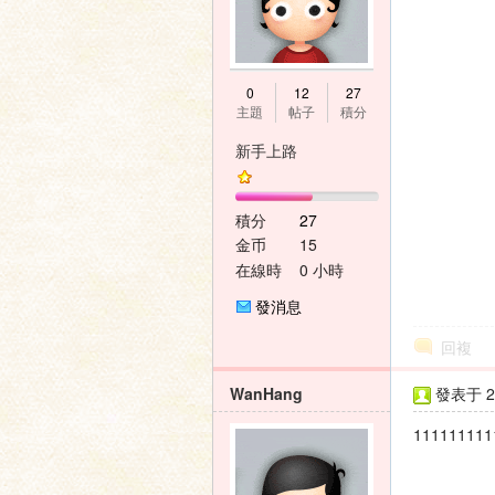
0
12
27
主題
帖子
積分
新手上路
積分
27
金币
15
在線時
0 小時
間
發消息
回複
WanHang
發表于 20
111111111