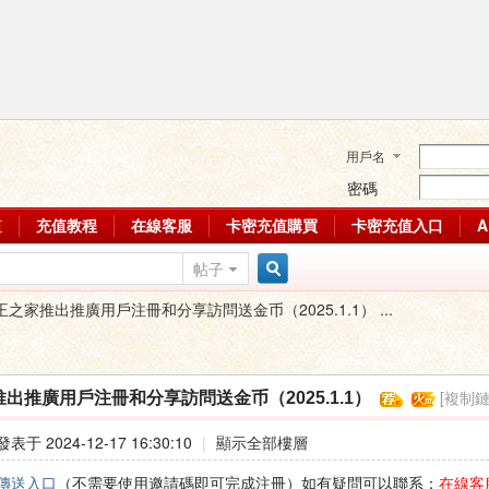
用戶名
密碼
值
充值教程
在線客服
卡密充值購買
卡密充值入口
帖子
搜
王之家推出推廣用戶注冊和分享訪問送金币（2025.1.1） ...
索
[複制鏈
出推廣用戶注冊和分享訪問送金币（2025.1.1）
發表于 2024-12-17 16:30:10
|
顯示全部樓層
傳送入口
（不需要使用邀請碼即可完成注冊）如有疑問可以聯系：
在線客