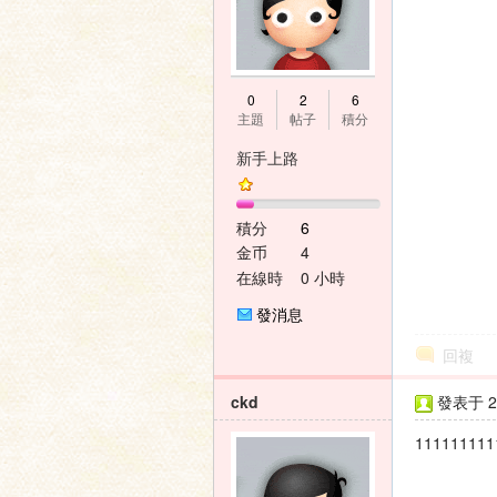
0
2
6
主題
帖子
積分
新手上路
積分
6
金币
4
在線時
0 小時
間
發消息
回複
ckd
發表于 20
111111111