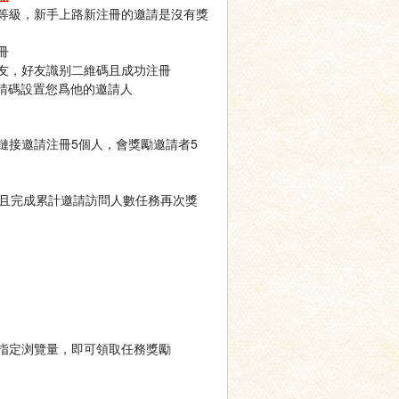
等級，新手上路新注冊的邀請是沒有獎
冊
友，好友識别二維碼且成功注冊
請碼設置您爲他的邀請人
鏈接邀請注冊5個人，會獎勵邀請者5
，且完成累計邀請訪問人數任務再次獎
指定浏覽量，即可領取任務獎勵