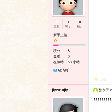
0
1
8
主題
帖子
積分
新手上路
積分
8
金币
0
在線時
58 小時
間
發消息
回複
jly2010jly
發表于 20
111111111