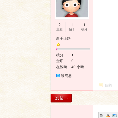
0
1
1
主題
帖子
積分
新手上路
積分
1
金币
0
在線時
49 小時
間
發消息
回複