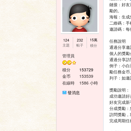
鏈接：好友
勵的。
海報：生成
二維碼：手
邀請碼：每
神
15萬
124
232
任務說明
主題
帖子
積分
通過分享邀
個人的獎勵
管理員
通過分享訪
例子：小白
積分
153729
勵任務金币
金币
153539
列子：如邀
在線時
1586 小時
間
獎勵說明：
發消息
之
成功邀請好
好友完成新
分成獎勵：
訪問獎勵，
完成周期任