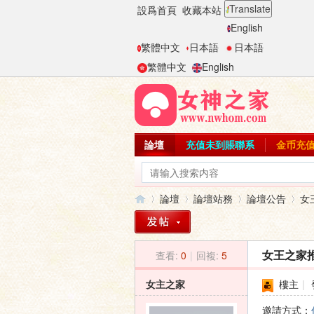
Translate
設爲首頁
收藏本站
English
繁體中文
日本語
日本語
繁體中文
English
論壇
充值未到賬聯系
金币充
論壇
論壇站務
論壇公告
女
查看:
0
|
回複:
5
女王之家推
女
»
›
›
›
女主之家
樓主
|
邀請方式：