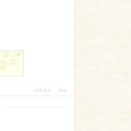
x
使用道具
舉報