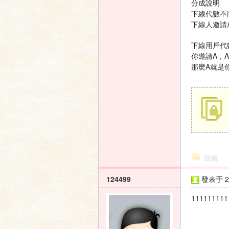
分成說明
下線代數不
下線人邀請
家
下線用戶代
你邀請A，A
那麽A就是
論
回複
124499
發表于 20
111111111