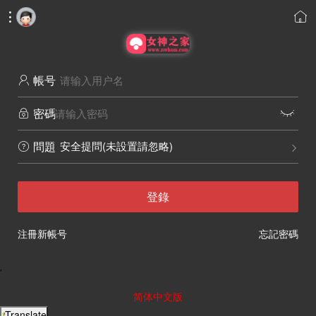


帳号

密碼


安全提問(未設置請忽略)
問題


登錄
注冊新帳号
忘記密碼
'
简体中文版
Translate