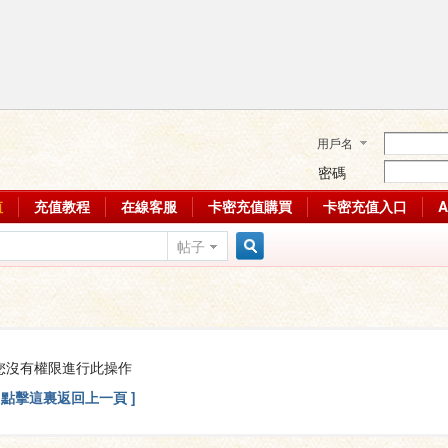
用戶名
密碼
值
充值教程
在線客服
卡密充值購買
卡密充值入口
帖子
搜
索
您沒有權限進行此操作
[ 點擊這裏返回上一頁 ]