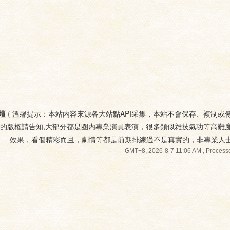
壇
(
溫馨提示：本站内容來源各大站點API采集，本站不會保存、複制或
您的版權請告知,大部分都是圈内專業演員表演，很多類似雜技氣功等高難
效果，看個精彩而且，劇情等都是前期排練過不是真實的，非專業人
GMT+8, 2026-8-7 11:06 AM
, Processe